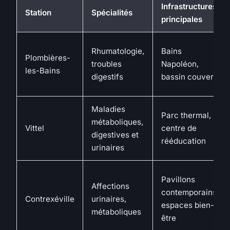
Infrastructures
Station
Spécialités
principales
Rhumatologie,
Bains
Plombières-
troubles
Napoléon,
les-Bains
digestifs
bassin couvert
Maladies
Parc thermal,
métaboliques,
Vittel
centre de
digestives et
rééducation
urinaires
Pavillons
Affections
contemporains,
Contrexéville
urinaires,
espaces bien-
métaboliques
être