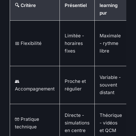
M
🔍 Critère
Présentiel
learning
(
pur
É
Limitée -
Maximale
m
📅 Flexibilité
horaires
- rythme
l
fixes
libre
d
p
S
Variable -
👥
Proche et
t
souvent
Accompagnement
régulier
s
distant
g
C
Directe -
Théorique
🧤 Pratique
a
simulations
- vidéos
technique
p
en centre
et QCM
o