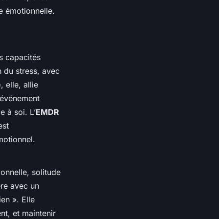
e émotionnelle.
es capacités
n du stress, avec
e
, elle, allie
un événement
e à soi. L’
EMDR
est
motionnel.
onnelle, solitude
ère avec un
en ». Elle
nt, et maintenir