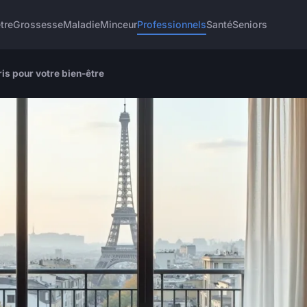
tre
Grossesse
Maladie
Minceur
Professionnels
Santé
Seniors
ris pour votre bien-être