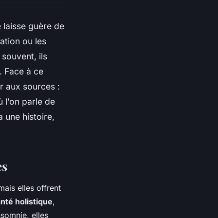
e laisse guère de
ration ou les
 souvent, ils
. Face à ce
r aux sources :
 l’on parle de
 une histoire,
es
ais elles offrent
nté holistique
,
nsomnie, elles