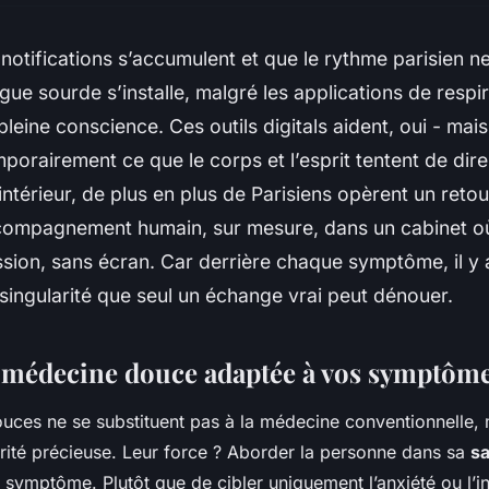
 notifications s’accumulent et que le rythme parisien n
igue sourde s’installe, malgré les applications de respi
leine conscience. Ces outils digitals aident, oui - mais
orairement ce que le corps et l’esprit tentent de dire
ntérieur, de plus en plus de Parisiens opèrent un retou
ccompagnement humain, sur mesure, dans un cabinet où
ssion, sans écran. Car derrière chaque symptôme, il y a
singularité que seul un échange vrai peut dénouer.
la médecine douce adaptée à vos symptôm
ces ne se substituent pas à la médecine conventionnelle, m
ité précieuse. Leur force ? Aborder la personne dans sa
sa
 symptôme. Plutôt que de cibler uniquement l’anxiété ou l’i