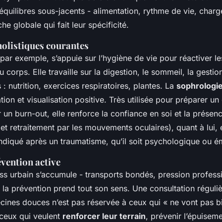
équilibres sous-jacents - alimentation, rythme de vie, charg
he globale qui fait leur spécificité.
holistiques courantes
 par exemple, s’appuie sur l’hygiène de vie pour réactiver l
 corps. Elle travaille sur la digestion, le sommeil, la gestio
s : nutrition, exercices respiratoires, plantes. La
sophrologi
ation et visualisation positive. Très utilisée pour préparer 
 un burn-out, elle renforce la confiance en soi et la présenc
 et retraitement par les mouvements oculaires), quant à lui, 
indiqué après un traumatisme, qu’il soit psychologique ou é
évention active
ess urbain s’accumule - transports bondés, pression professi
, la prévention prend tout son sens. Une consultation réguli
cines douces n’est pas réservée à ceux qui « ne vont pas bi
 ceux qui veulent
renforcer leur terrain
, prévenir l’épuiseme