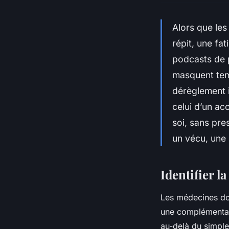
Alors que les
répit, une fat
podcasts de p
masquent temp
dérèglement i
celui d’un a
soi, sans pre
un vécu, une 
Identifier 
Les médecines dou
une complémentar
au-delà du simple