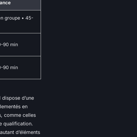
éance
en groupe • 45-
60-90 min
60-90 min
il dispose d’une
glementés en
es, comme celles
e qualification.
: autant d’éléments