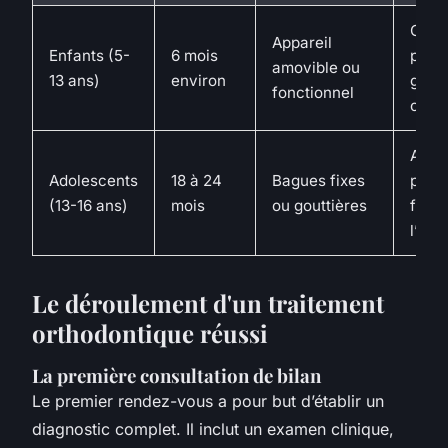
Corri
Appareil
Enfants (5-
6 mois
préc
amovible ou
13 ans)
environ
guide
fonctionnel
croi
Align
Adolescents
18 à 24
Bagues fixes
préc
(13-16 ans)
mois
ou gouttières
final
l’occ
Le déroulement d'un traitement
orthodontique réussi
La première consultation de bilan
Le premier rendez-vous a pour but d’établir un
diagnostic complet. Il inclut un examen clinique,