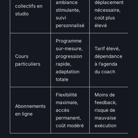
ambiance
déplacement
p
collectifs en
stimulante,
nécessaire,
e
studio
suivi
coût plus
d’
personnalisé
élevé
Programme
P
sur-mesure,
Tarif élevé,
a
Cours
progression
dépendance
d
particuliers
rapide,
à l’agenda
s
adaptation
du coach
sp
totale
h
Flexibilité
Moins de
P
maximale,
feedback,
a
Abonnements
accès
risque de
p
en ligne
permanent,
mauvaise
e
coût modéré
exécution
r